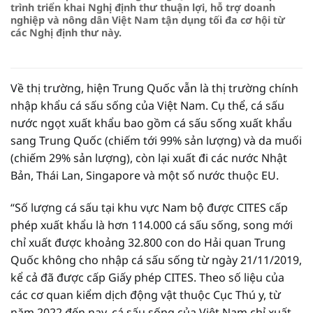
trình triển khai Nghị định thư thuận lợi, hỗ trợ doanh
nghiệp và nông dân Việt Nam tận dụng tối đa cơ hội từ
các Nghị định thư này.
Về thị trường, hiện Trung Quốc vẫn là thị trường chính
nhập khẩu cá sấu sống của Việt Nam. Cụ thể, cá sấu
nước ngọt xuất khẩu bao gồm cá sấu sống xuất khẩu
sang Trung Quốc (chiếm tới 99% sản lượng) và da muối
(chiếm 29% sản lượng), còn lại xuất đi các nước Nhật
Bản, Thái Lan, Singapore và một số nước thuộc EU.
“Số lượng cá sấu tại khu vực Nam bộ được CITES cấp
phép xuất khẩu là hơn 114.000 cá sấu sống, song mới
chỉ xuất được khoảng 32.800 con do Hải quan Trung
Quốc không cho nhập cá sấu sống từ ngày 21/11/2019,
kể cả đã được cấp Giấy phép CITES. Theo số liệu của
các cơ quan kiểm dịch động vật thuộc Cục Thú y, từ
năm 2022 đến nay, cá sấu sống của Việt Nam chỉ xuất