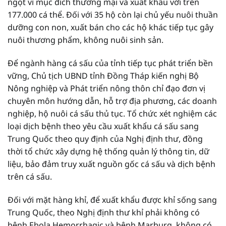
ngọt vì mục đích thương mại và xuất khẩu với trên
177.000 cá thể. Đối với 35 hộ còn lại chủ yếu nuôi thuần
dưỡng con non, xuất bán cho các hộ khác tiếp tục gây
nuôi thương phẩm, không nuôi sinh sản.
Để ngành hàng cá sấu của tỉnh tiếp tục phát triển bền
vững, Chủ tịch UBND tỉnh Đồng Tháp kiến nghị Bộ
Nông nghiệp và Phát triển nông thôn chỉ đạo đơn vị
chuyên môn hướng dẫn, hỗ trợ địa phương, các doanh
nghiệp, hộ nuôi cá sấu thủ tục. Tổ chức xét nghiệm các
loại dịch bệnh theo yêu cầu xuất khẩu cá sấu sang
Trung Quốc theo quy định của Nghị định thư, đồng
thời tổ chức xây dựng hệ thống quản lý thông tin, dữ
liệu, bảo đảm truy xuất nguồn gốc cá sấu và dịch bệnh
trên cá sấu.
Đối với mặt hàng khỉ, để xuất khẩu được khỉ sống sang
Trung Quốc, theo Nghị định thư khỉ phải không có
bệnh Ebola Hemorrhagic và bệnh Marburg, không có