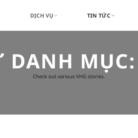
U
DỊCH VỤ
TIN TỨC
Ữ DANH MỤC
Check out various VHG stories.