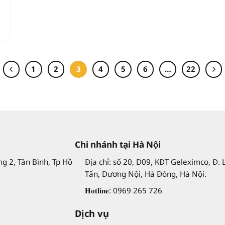
1
2
3
4
5
6
…
22
Chi nhánh tại Hà Nội
g 2, Tân Bình, Tp Hồ
Địa chỉ: số 20, D09, KĐT Geleximco, Đ. 
Tấn, Dương Nội, Hà Đông, Hà Nội.
𝐇𝐨𝐭𝐥𝐢𝐧𝐞: 0969 265 726
Dịch vụ