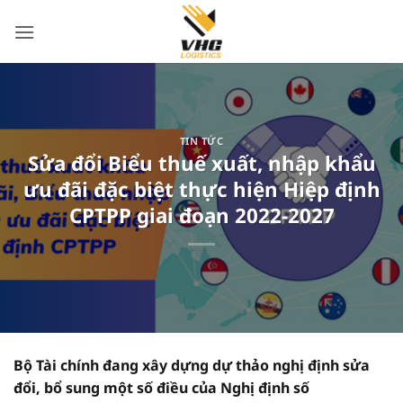
Bỏ
qua
nội
dung
TIN TỨC
Sửa đổi Biểu thuế xuất, nhập khẩu
ưu đãi đặc biệt thực hiện Hiệp định
CPTPP giai đoạn 2022-2027
Bộ Tài chính đang xây dựng dự thảo nghị định sửa
đổi, bổ sung một số điều của Nghị định số