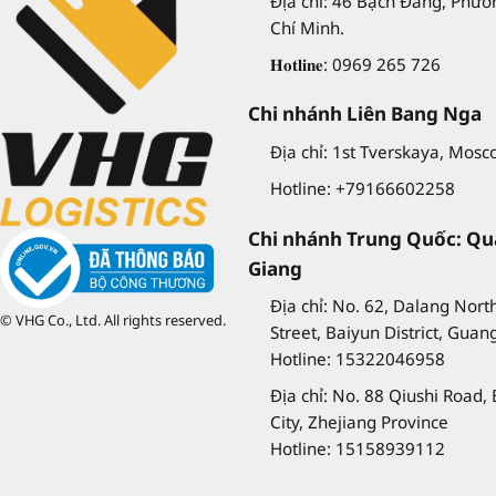
Địa chỉ: 46 Bạch Đằng, Phườn
Chí Minh.
𝐇𝐨𝐭𝐥𝐢𝐧𝐞: 0969 265 726
Chi nhánh Liên Bang Nga
Địa chỉ: 1st Tverskaya, Mosc
Hotline: +79166602258
Chi nhánh Trung Quốc: Qu
Giang
Địa chỉ: No. 62, Dalang Nort
© VHG Co., Ltd. All rights reserved.
Street, Baiyun District, Gua
Hotline: 15322046958
Địa chỉ: No. 88 Qiushi Road,
City, Zhejiang Province
Hotline: 15158939112