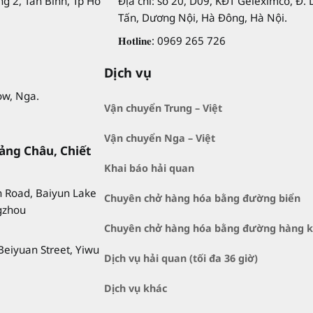
g 2, Tân Bình, Tp Hồ
Địa chỉ: số 20, D09, KĐT Geleximco, Đ. 
Tấn, Dương Nội, Hà Đông, Hà Nội.
𝐇𝐨𝐭𝐥𝐢𝐧𝐞: 0969 265 726
Dịch vụ
ow, Nga.
Vận chuyển Trung – Việt
Vận chuyển Nga – Việt
ảng Châu, Chiết
Khai báo hải quan
h Road, Baiyun Lake
Chuyên chở hàng hóa bằng đường biển
ngzhou
Chuyên chở hàng hóa bằng đường hàng 
 Beiyuan Street, Yiwu
Dịch vụ hải quan (tối đa 36 giờ)
Dịch vụ khác