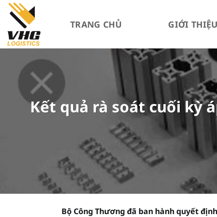
Bỏ
qua
TRANG CHỦ
GIỚI THIỆ
nội
dung
Kết quả rà soát cuối kỳ 
Bộ Công Thương đã ban hành quyết định 