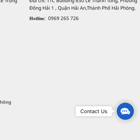
Lê Trọng
Địa chỉ: TTC Building 630 Lê Thánh Tông, Phường
Đông Hải 1 , Quận Hải An,Thành Phố Hải Phòng.
𝐇𝐨𝐭𝐥𝐢𝐧𝐞: 0969 265 726
không
Conta
Contact Us
Us