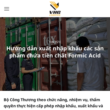
Bỏ
qua
nội
dung
TIN TỨC
Hướng dẫn xuất nhập khẩu các sản
phẩm chứa tiền chất Formic Acid
Bộ Công Thương theo chức năng, nhiệm vụ, thẩm
quyền thực hiện cấp phép nhập khẩu, xuất khẩu và