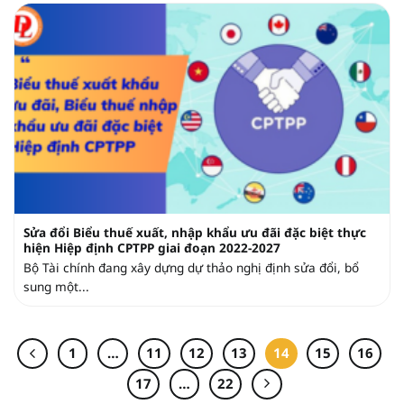
Sửa đổi Biểu thuế xuất, nhập khẩu ưu đãi đặc biệt thực
hiện Hiệp định CPTPP giai đoạn 2022-2027
Bộ Tài chính đang xây dựng dự thảo nghị định sửa đổi, bổ
sung một...
1
…
11
12
13
14
15
16
17
…
22