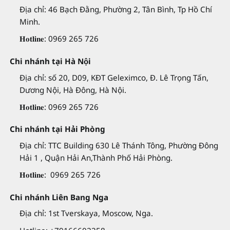
Địa chỉ: 46 Bạch Đằng, Phường 2, Tân Bình, Tp Hồ Chí
Minh.
𝐇𝐨𝐭𝐥𝐢𝐧𝐞: 0969 265 726
Chi nhánh tại Hà Nội
Địa chỉ: số 20, D09, KĐT Geleximco, Đ. Lê Trọng Tấn,
Dương Nội, Hà Đông, Hà Nội.
𝐇𝐨𝐭𝐥𝐢𝐧𝐞: 0969 265 726
Chi nhánh tại Hải Phòng
Địa chỉ: TTC Building 630 Lê Thánh Tông, Phường Đông
Hải 1 , Quận Hải An,Thành Phố Hải Phòng.
𝐇𝐨𝐭𝐥𝐢𝐧𝐞: 0969 265 726
Chi nhánh Liên Bang Nga
Địa chỉ: 1st Tverskaya, Moscow, Nga.