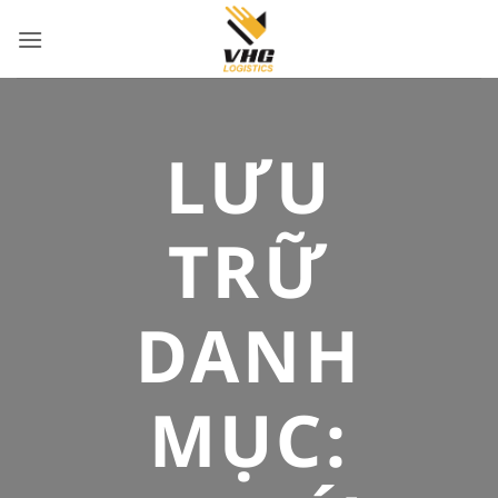
Bỏ
qua
nội
dung
LƯU
TRỮ
DANH
MỤC: